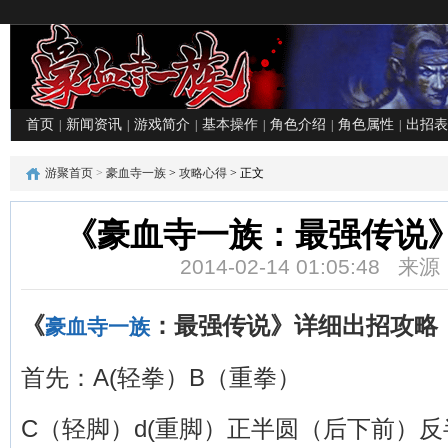
首页
新闻资讯
游戏简介
基本操作
角色介绍
角色属性
出招表
|
|
|
|
|
|
游聚首页
>
豪血寺一族
>
攻略心得
> 正文
《豪血寺一族：最强传说
2014-02-14 01:05:48
《
：最强传说》详细出招攻略
豪血寺一族
首先：A(轻拳）B（重拳）
C（轻脚）d(重脚）正半圆（后下前）