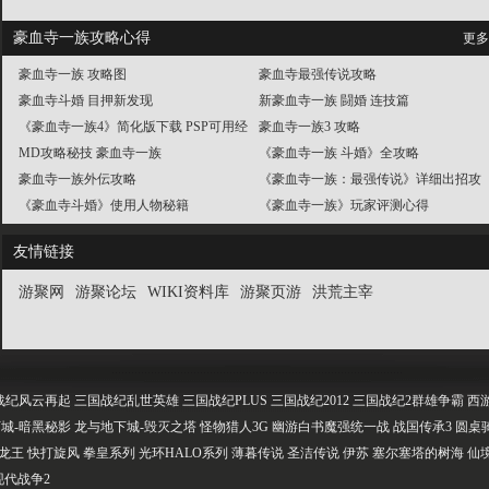
豪血寺一族攻略心得
更多
豪血寺一族 攻略图
豪血寺最强传说攻略
豪血寺斗婚 目押新发现
新豪血寺一族 闘婚 连技篇
《豪血寺一族4》简化版下载 PSP可用经
豪血寺一族3 攻略
典格斗游戏
MD攻略秘技 豪血寺一族
《豪血寺一族 斗婚》全攻略
豪血寺一族外伝攻略
《豪血寺一族：最强传说》详细出招攻
《豪血寺斗婚》使用人物秘籍
略
《豪血寺一族》玩家评测心得
友情链接
游聚网
游聚论坛
WIKI资料库
游聚页游
洪荒主宰
战纪风云再起
三国战纪乱世英雄
三国战纪PLUS
三国战纪2012
三国战纪2群雄争霸
西
城-暗黑秘影
龙与地下城-毁灭之塔
怪物猎人3G
幽游白书魔强统一战
战国传承3
圆桌
龙王
快打旋风
拳皇系列
光环HALO系列
薄暮传说
圣洁传说
伊苏 塞尔塞塔的树海
仙
现代战争2