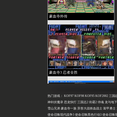
豪血寺外传
豪血寺3 忍者全胜
热门游戏：
KOF97
KOF98
KOF95
KOF2002
三国
神剑伏魔录
恐龙快打
三国志2
街霸2
侍魂
龙与地下
雪山兄弟
豪血寺一族
异形大战铁血战士
装甲勇士
使命召唤现代战争3
使命召唤黑色行动3
使命召唤