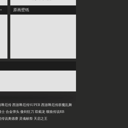
原画壁纸
+
游释厄传
西游释厄传SUPER
西游释厄传群魔乱舞
骑士
合金弹头
傲剑狂刀
双截龙
饿狼传说RB
境传说奥德赛
灵魂献祭
天启之王