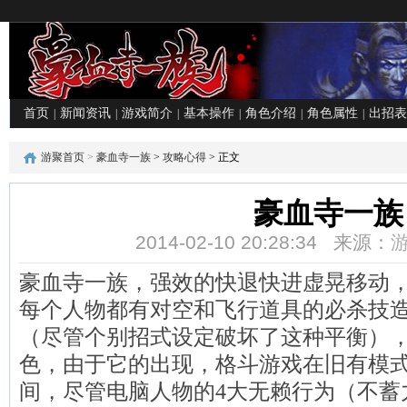
首页
新闻资讯
游戏简介
基本操作
角色介绍
角色属性
出招表
|
|
|
|
|
|
游聚首页
>
豪血寺一族
>
攻略心得
> 正文
豪血寺一族
2014-02-10 20:28:34 来源：
豪血寺一族，强效的快退快进虚晃移动，
每个人物都有对空和飞行道具的必杀技
（尽管个别招式设定破坏了这种平衡），
色，由于它的出现，格斗游戏在旧有模
间，尽管电脑人物的4大无赖行为（不蓄