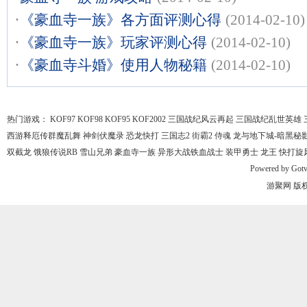
·
《豪血寺一族》各方面评测心得
(2014-02-10)
·
《豪血寺一族》玩家评测心得
(2014-02-10)
·
《豪血寺斗婚》使用人物秘籍
(2014-02-10)
热门游戏：
KOF97
KOF98
KOF95
KOF2002
三国战纪风云再起
三国战纪乱世英雄
西游释厄传群魔乱舞
神剑伏魔录
恐龙快打
三国志2
街霸2
侍魂
龙与地下城-暗黑秘
双截龙
饿狼传说RB
雪山兄弟
豪血寺一族
异形大战铁血战士
装甲勇士
龙王
快打旋
Powered by
Got
游聚网
版